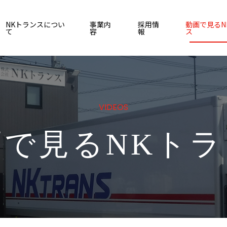
NKトランスについ
事業内
採用情
動画で見るN
て
容
報
ス
表メッセージ
業内容
員インタビュー
会社概要
一日の流れ
データで見る
VIDEOS
チレイロジグループの想い
集要項
データで見る