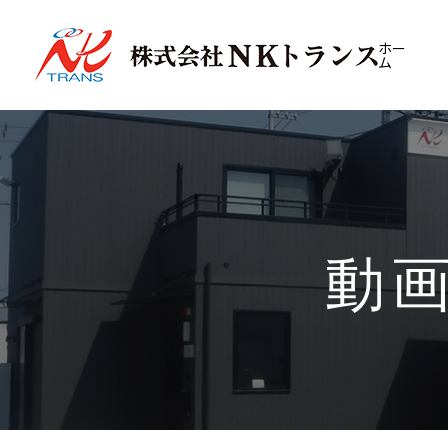
ホー
ム
NKトランスについてトップ
事業内容トップ
採用情報トップ
代
事
社
事業所一覧・沿革
ご家族の方へ
ニ
募